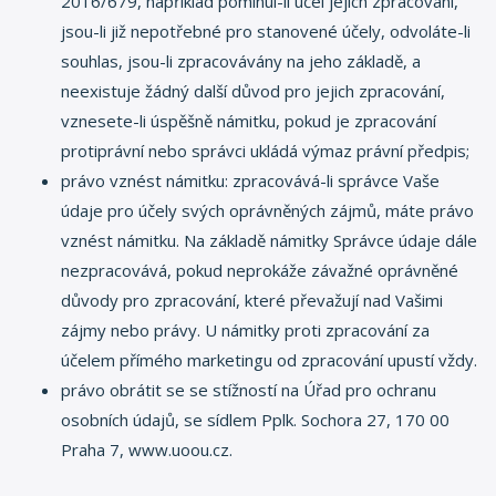
2016/679, například pominul-li účel jejich zpracování,
jsou-li již nepotřebné pro stanovené účely, odvoláte-li
souhlas, jsou-li zpracovávány na jeho základě, a
neexistuje žádný další důvod pro jejich zpracování,
vznesete-li úspěšně námitku, pokud je zpracování
protiprávní nebo správci ukládá výmaz právní předpis;
právo vznést námitku: zpracovává-li správce Vaše
údaje pro účely svých oprávněných zájmů, máte právo
vznést námitku. Na základě námitky Správce údaje dále
nezpracovává, pokud neprokáže závažné oprávněné
důvody pro zpracování, které převažují nad Vašimi
zájmy nebo právy. U námitky proti zpracování za
účelem přímého marketingu od zpracování upustí vždy.
právo obrátit se se stížností na Úřad pro ochranu
osobních údajů, se sídlem Pplk. Sochora 27, 170 00
Praha 7, www.uoou.cz.