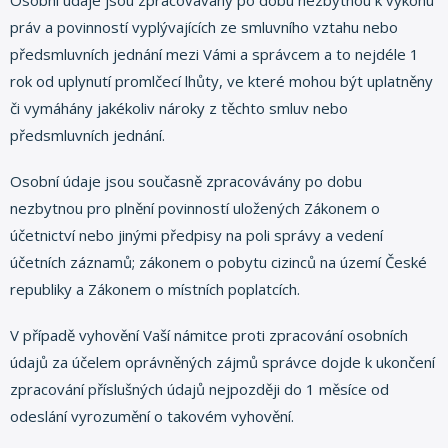
Osobní údaje jsou zpracovávány po dobu nezbytnou k výkonu
práv a povinností vyplývajících ze smluvního vztahu nebo
předsmluvních jednání mezi Vámi a správcem a to nejdéle 1
rok od uplynutí promlčecí lhůty, ve které mohou být uplatněny
či vymáhány jakékoliv nároky z těchto smluv nebo
předsmluvních jednání.
Osobní údaje jsou současně zpracovávány po dobu
nezbytnou pro plnění povinností uložených Zákonem o
účetnictví nebo jinými předpisy na poli správy a vedení
účetních záznamů; zákonem o pobytu cizinců na území České
republiky a Zákonem o místních poplatcích.
V případě vyhovění Vaší námitce proti zpracování osobních
údajů za účelem oprávněných zájmů správce dojde k ukončení
zpracování příslušných údajů nejpozději do 1 měsíce od
odeslání vyrozumění o takovém vyhovění.