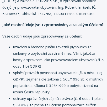
„GDPR“) a zákona č. 110/2019 Sb., o zpracování osobních
údajů, je provozovatel ubytování: Ing. Robert Janásek, IČ:
68168535, Úhlavská 1747/8A, 14800 Praha 4-Kunratice.
Jaké osobní údaje jsou zpracovávány a za jakým účelem?
Vaše osobní údaje jsou zpracovávány za účelem:
uzavření a řádného plnění závazků plynoucích ze
smlouvy o ubytování uzavírané mezi Vámi, jakožto
hosty a správcem jako provozovatelem ubytování (čl. 6
odst. 1 b) GDPR)
splnění právních povinností ubytovatele (čl. 6 odst. 1 c)
GDPR), zejména dle zákona č. 565/1990 Sb. o místních
poplatcích a zákona č. 326/1999 o pobytu cizinců na
území České republiky
ochrany oprávněných zájmů správce (čl. 6 odst. 1 písm.
f) GDPR), zejména za účelem personalizace služeb